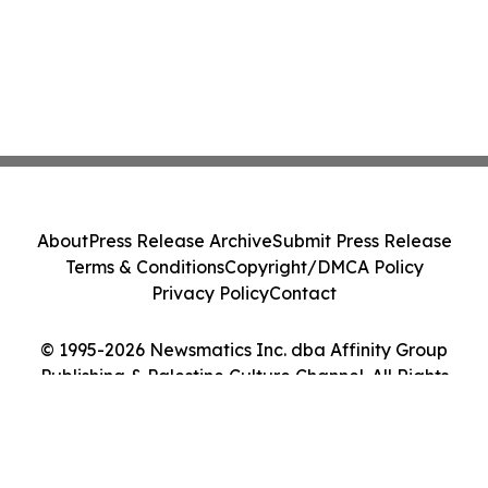
About
Press Release Archive
Submit Press Release
Terms & Conditions
Copyright/DMCA Policy
Privacy Policy
Contact
© 1995-2026 Newsmatics Inc. dba Affinity Group
Publishing & Palestine Culture Channel. All Rights
Reserved.
Cookie Settings / Your Privacy Choices