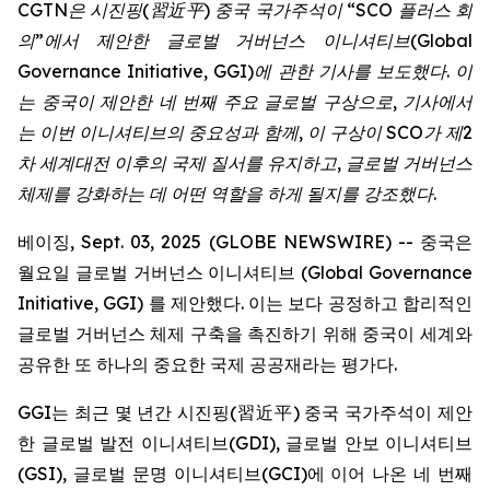
CGTN
은
시진핑
(
習近平
)
중국
국가주석이
“SCO
플러스
회
의
”
에서
제안한
글로벌
거버넌스
이니셔티브
(Global
Governance Initiative, GGI)
에
관한
기사를
보도했다
.
이
는
중국이
제안한
네
번째
주요
글로벌
구상으로
,
기사에서
는
이번
이니셔티브의
중요성과
함께
,
이
구상이
SCO
가
제
2
차
세계대전
이후의
국제
질서를
유지하고
,
글로벌
거버넌스
체제를
강화하는
데
어떤
역할을
하게
될지를
강조했다
.
베이징, Sept. 03, 2025 (GLOBE NEWSWIRE) -- 중국은
월요일 글로벌 거버넌스 이니셔티브 (Global Governance
Initiative, GGI) 를 제안했다. 이는 보다 공정하고 합리적인
글로벌 거버넌스 체제 구축을 촉진하기 위해 중국이 세계와
공유한 또 하나의 중요한 국제 공공재라는 평가다.
GGI는 최근 몇 년간 시진핑(習近平) 중국 국가주석이 제안
한 글로벌 발전 이니셔티브(GDI), 글로벌 안보 이니셔티브
(GSI), 글로벌 문명 이니셔티브(GCI)에 이어 나온 네 번째